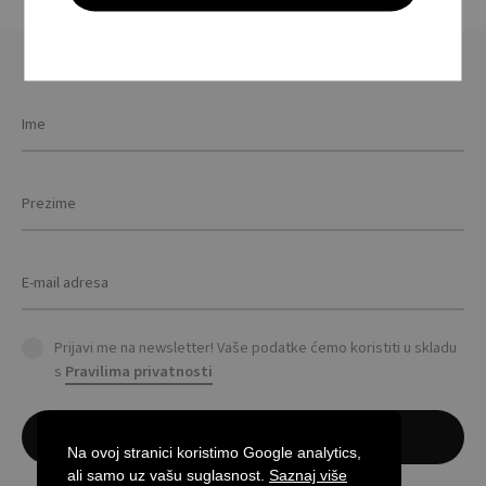
pag
variants.
The
options
may
be
chosen
on
the
product
page
Prijavi me na newsletter! Vaše podatke ćemo koristiti u skladu
s
Pravilima privatnosti
Na ovoj stranici koristimo Google analytics,
ali samo uz vašu suglasnost.
Saznaj više