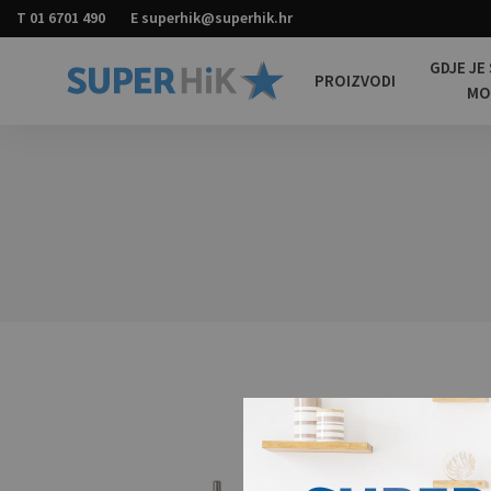
T
01 6701 490
E
superhik@superhik.hr
GDJE JE
PROIZVODI
M
Super
Promotivni
HiK
materijali
za
sve