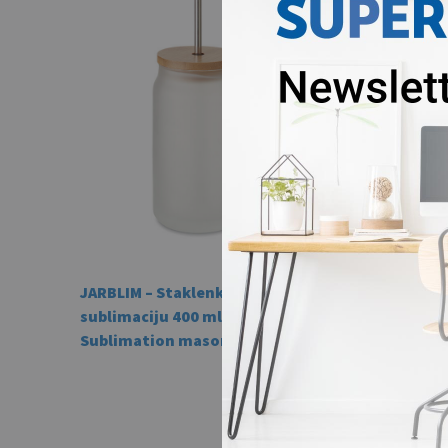
JARBLIM – Staklenka za
sublimaciju 400 ml /
Sublimation mason jar 400 ml