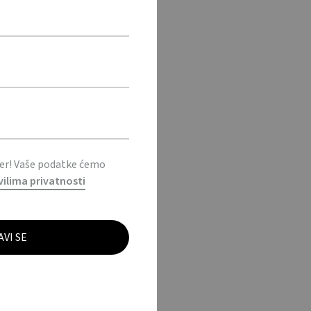
ter! Vaše podatke ćemo
vilima privatnosti