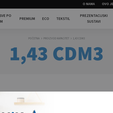
O NAMA
OVO JE
 SVE PO
PREZENTACIJSKI
PREMIUM
ECO
TEKSTIL
OM
SUSTAVI
POČETNA
PROIZVOD KAPACITET
1,43 CDM3
1,43 CDM3