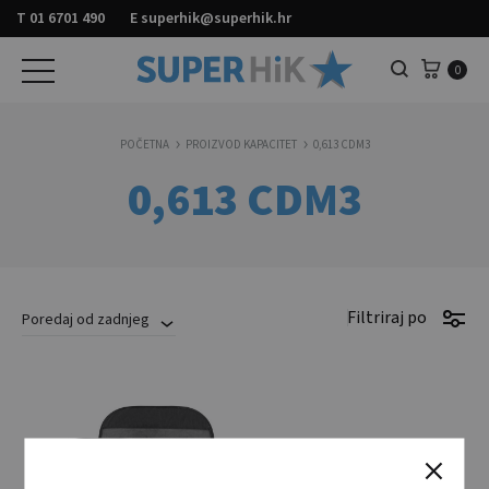
T
01 6701 490
E
superhik@superhik.hr
Košar
0
Pretraga
POČETNA
PROIZVOD KAPACITET
0,613 CDM3
0,613 CDM3
Filtriraj po
Poredaj od zadnjeg