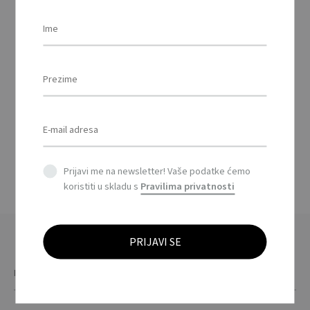
SOMBIE – Set od 2
sjenila za auto / Set of
2 car sun shades
Prijavi me na newsletter! Vaše podatke ćemo
koristiti u skladu s
Pravilima privatnosti