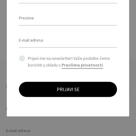
od RPET bambusa /
Bamboo RPET wireless
speaker
Prijavi me na newsletter! Vaše podatke ćemo
koristiti u skladu s
Pravilima privatnosti