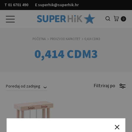
T
01 6701 490
E
superhik@superhik.hr
Košar
0
Pretraga
POČETNA
PROIZVOD KAPACITET
0,414 CDM3
0,414 CDM3
Filtriraj po
Poredaj od zadnjeg