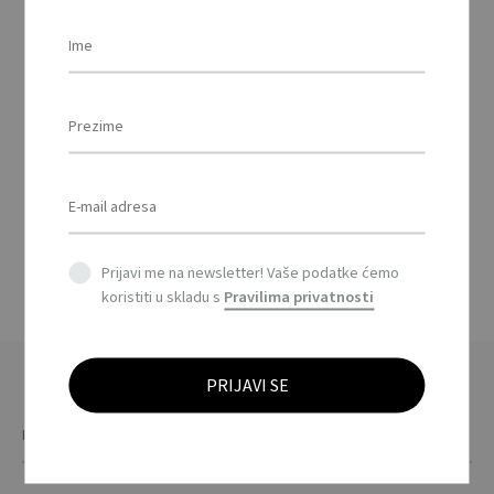
BI – Set od 2 pješčana
sata / Set of 2 wooden
sand timers
Prijavi me na newsletter! Vaše podatke ćemo
koristiti u skladu s
Pravilima privatnosti