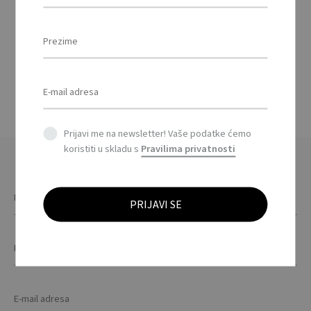
s kućištem za punjenje
/ TWS earbuds with
charging case
Prijavi me na newsletter! Vaše podatke ćemo
koristiti u skladu s
Pravilima privatnosti