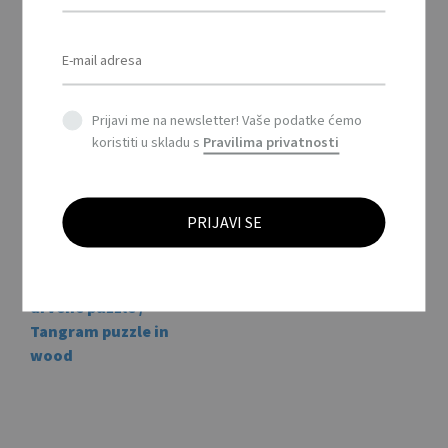
the
tool
product
HELP – Deka za hitne
page
slučajeve u torbici /
Emergency blanket in
a pouch
Prijavi me na newsletter! Vaše podatke ćemo
koristiti u skladu s
Pravilima privatnosti
TANGRAM – Tangram
drvene puzzle /
Tangram puzzle in
wood