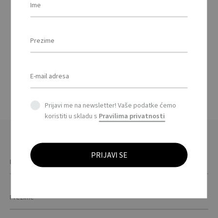
FLASK LOGO –
Nepropusna termosica
sa svjetlećim logom /
Light up logo leak
proof flask
This
product
has
multiple
Prijavi me na newsletter! Vaše podatke ćemo
variants.
koristiti u skladu s
Pravilima privatnosti
The
options
may
be
chosen
on
the
product