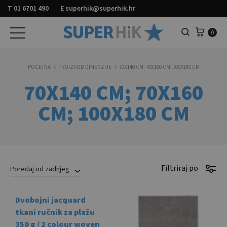
T
01 6701 490
E
superhik@superhik.hr
Košar
0
Pretraga
POČETNA
PROIZVOD DIMENZIJE
70X140 CM; 70X160 CM; 100X180 CM
70X140 CM; 70X160
CM; 100X180 CM
Filtriraj po
Poredaj od zadnjeg
Dvobojni jacquard
tkani ručnik za plažu
350 g / 2 colour woven