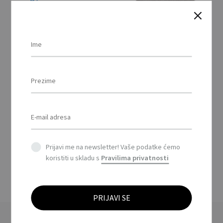
beach towel 350 g
Ručnik reljefno tkani
350 g / Relief woven
towel 350 g
Prijavi me na newsletter! Vaše podatke ćemo
koristiti u skladu s
Pravilima privatnosti