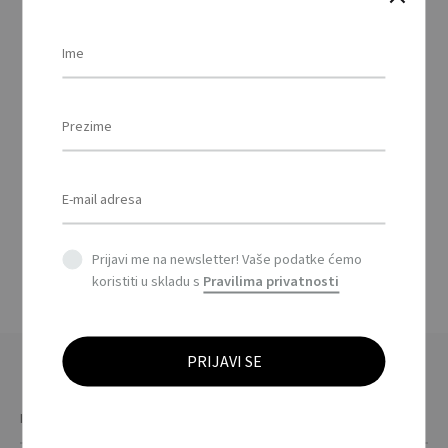
KOLOR – TWS slušalice
s kućištem za punjenje
/ TWS earbuds with
charging case
Prijavi me na newsletter! Vaše podatke ćemo
koristiti u skladu s
Pravilima privatnosti