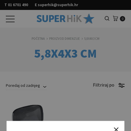
T
01 6701 490
E
superhik@superhik.hr
Košar
0
Pretraga
POČETNA
PROIZVOD DIMENZIJE
5,8X4X3 CM
5,8X4X3 CM
Filtriraj po
Poredaj od zadnjeg