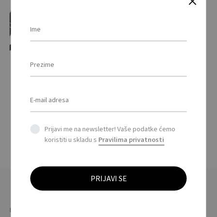
TRAVEL BAG – Vikend
torba / Weekend bag
This
product
Prijavi me na newsletter! Vaše podatke ćemo
has
koristiti u skladu s
Pravilima privatnosti
multiple
variants.
The
options
may
be