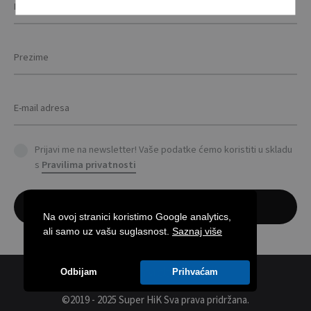
Prijavi me na newsletter! Vaše podatke ćemo koristiti u skladu
s
Pravilima privatnosti
Na ovoj stranici koristimo Google analytics,
ali samo uz vašu suglasnost.
Saznaj više
Odbijam
Prihvaćam
©2019 - 2025 Super HiK
Sva prava pridržana.