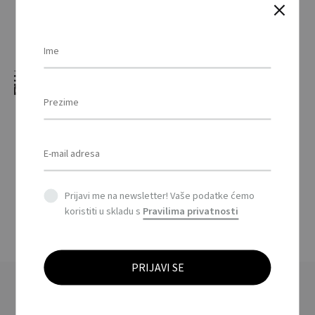
Set za tenis na plaži /
Vinga Colos beach
tennis game
Prijavi me na newsletter! Vaše podatke ćemo
koristiti u skladu s
Pravilima privatnosti