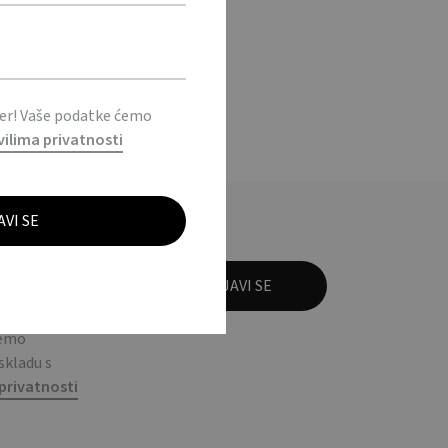
ter! Vaše podatke ćemo
vilima privatnosti
 na
! Vaše
ćemo
 skladu s
privatnosti