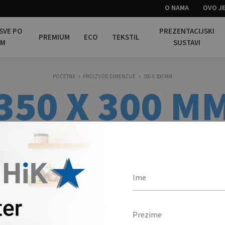
O NAMA
OVO JE
 SVE PO
PREZENTACIJSKI
PREMIUM
ECO
TEKSTIL
OM
SUSTAVI
POČETNA
PROIZVOD DIMENZIJE
350 X 300 MM
350 X 300 M