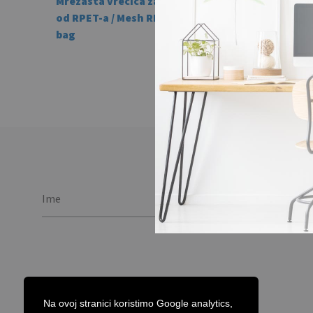
Mrežasta vrećica za namirnice
od RPET-a / Mesh RPET grocery
bag
Na ovoj stranici koristimo Google analytics,