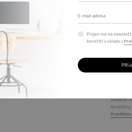
Prijavi me na newslet
koristiti u skladu s
Pra
Prijavi me
newsletter
podatke 
koristiti u
Pravilima 