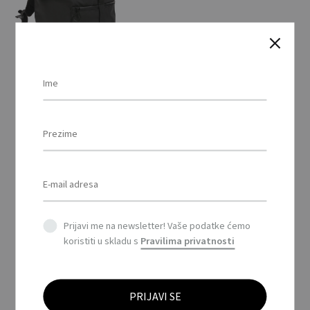
Impact AWARE™ RPET
Vodootporan ruksak
za prijenosno računalo
od 15,6 inča / Impact
AWARE™ RPET Water
resistant 15.6″laptop
backpack
Prijavi me na newsletter! Vaše podatke ćemo
koristiti u skladu s
Pravilima privatnosti
This
product
has
multiple