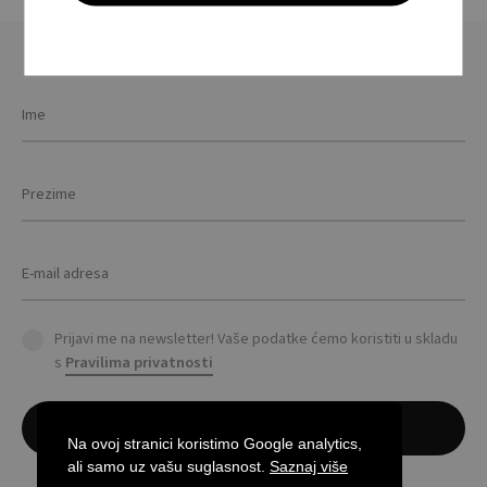
variants.
The
options
may
be
chosen
on
the
product
page
Prijavi me na newsletter! Vaše podatke ćemo koristiti u skladu
s
Pravilima privatnosti
Na ovoj stranici koristimo Google analytics,
ali samo uz vašu suglasnost.
Saznaj više