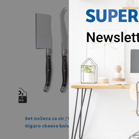
Set noževa za sir / VINGA
Gigaro cheese knives