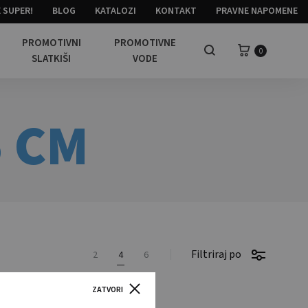
 SUPER!
BLOG
KATALOZI
KONTAKT
PRAVNE NAPOMENE
PROMOTIVNI
PROMOTIVNE
Košarica
0
Pretraga
SLATKIŠI
VODE
5 CM
Filtriraj po
2
4
6
ZATVORI