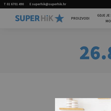
T
01 6701 490
E
superhik@superhik.hr
GDJE JE
PROIZVODI
M
Super
Promotivni
HiK
materijali
za
sve
26.